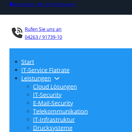
Ringstraße 19B 27419 Sittensen
Rufen Sie uns an
04263 / 91739-10
Start
IT-Service Flatrate
Leistungen
Cloud Lösungen
IT-Security
E-Mail-Security
Telekommunikation
IT-Infrastruktur
Drucksysteme