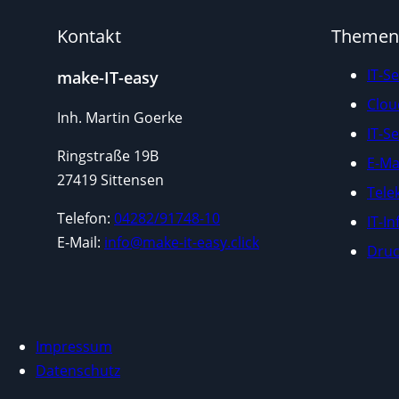
Kontakt
Themen
IT-Se
make-IT-easy
Clou
Inh. Martin Goerke
IT-Se
Ringstraße 19B
E-Ma
27419 Sittensen
Tele
Telefon:
04282/91748-10
IT-In
E-Mail:
info@make-it-easy.click
Druc
Impressum
Datenschutz